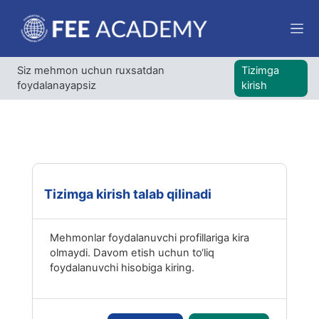
Asosiy mundarijaga o‘tish
Yon 
Siz mehmon uchun ruxsatdan
Tizimga
foydalanayapsiz
kirish
Tizimga kirish talab qilinadi
Mehmonlar foydalanuvchi profillariga kira
olmaydi. Davom etish uchun to‘liq
foydalanuvchi hisobiga kiring.