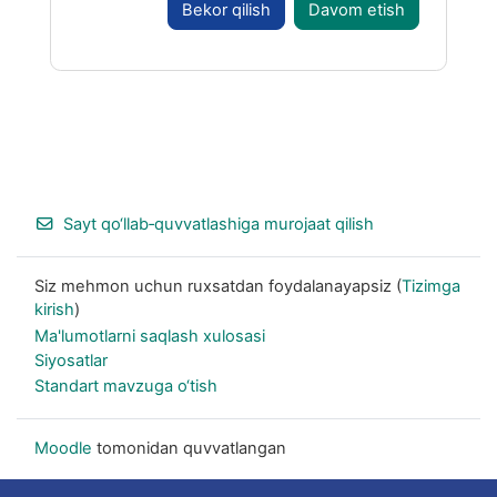
Bekor qilish
Davom etish
Footer
Sayt qo‘llab‑quvvatlashiga murojaat qilish
Siz mehmon uchun ruxsatdan foydalanayapsiz (
Tizimga
kirish
)
Ma'lumotlarni saqlash xulosasi
Siyosatlar
Standart mavzuga o‘tish
Moodle
tomonidan quvvatlangan