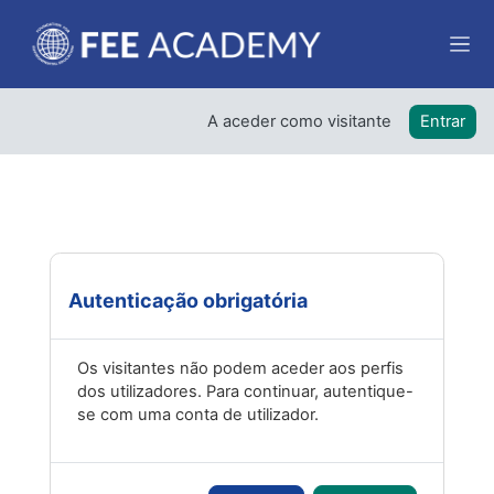
Ir para o conteúdo principal
Paine
A aceder como visitante
Entrar
Autenticação obrigatória
Os visitantes não podem aceder aos perfis
dos utilizadores. Para continuar, autentique-
se com uma conta de utilizador.